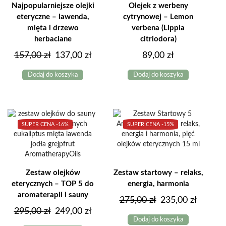
Najpopularniejsze olejki
Olejek z werbeny
eteryczne – lawenda,
cytrynowej – Lemon
mięta i drzewo
verbena (Lippia
herbaciane
citriodora)
Pierwotna
Aktualna
157,00
zł
137,00
zł
89,00
zł
cena
cena
Dodaj do koszyka
Dodaj do koszyka
wynosiła:
wynosi:
157,00 zł.
137,00 zł.
SUPER CENA -
16%
SUPER CENA -
15%
Zestaw olejków
Zestaw startowy – relaks,
eterycznych – TOP 5 do
energia, harmonia
aromaterapii i sauny
Pierwotna
Aktual
275,00
zł
235,00
zł
Pierwotna
Aktualna
295,00
zł
249,00
zł
cena
cena
Dodaj do koszyka
cena
cena