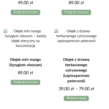
49,00
zł
89,00
zł
Dodaj do koszyka
Dodaj do koszyka
Olejek mirt mango
Olejek z drzewa
(Syzygium oleosum)
herbacianego
cytrynowego
89,00
zł
(Leptospermum
petersonii)
Dodaj do koszyka
Zakres
39,00
zł
–
79,00
zł
Ten
cen:
Wybierz opcje
produkt
od
ma
39,00 z