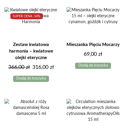
wiele
do
wariantów.
Opcje
79,00 z
SUPER CENA -
14%
można
wybrać
na
stronie
produktu
Zestaw kwiatowa
Mieszanka Pięciu Mocarzy
harmonia – kwiatowe
69,00
zł
olejki eteryczne
Dodaj do koszyka
Pierwotna
Aktualna
366,00
zł
316,00
zł
cena
cena
Dodaj do koszyka
wynosiła:
wynosi:
366,00 zł.
316,00 zł.