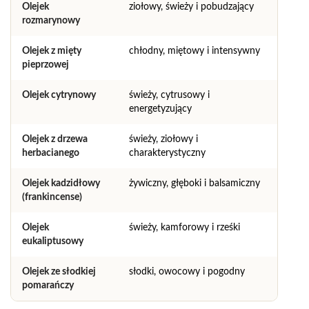
Olejek
ziołowy, świeży i pobudzający
rozmarynowy
Olejek z mięty
chłodny, miętowy i intensywny
pieprzowej
Olejek cytrynowy
świeży, cytrusowy i
energetyzujący
Olejek z drzewa
świeży, ziołowy i
herbacianego
charakterystyczny
Olejek kadzidłowy
żywiczny, głęboki i balsamiczny
(frankincense)
Olejek
świeży, kamforowy i rześki
eukaliptusowy
Olejek ze słodkiej
słodki, owocowy i pogodny
pomarańczy