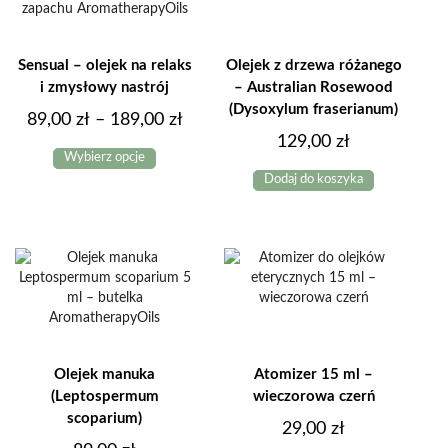
Sensual – olejek na relaks
Olejek z drzewa różanego
i zmysłowy nastrój
– Australian Rosewood
(Dysoxylum fraserianum)
Zakres
89,00
zł
–
189,00
zł
129,00
zł
Ten
cen:
Wybierz opcje
produkt
od
Dodaj do koszyka
ma
89,00 zł
wiele
do
wariantów.
Opcje
189,00 zł
można
wybrać
na
stronie
produktu
Olejek manuka
Atomizer 15 ml –
(Leptospermum
wieczorowa czerń
scoparium)
29,00
zł