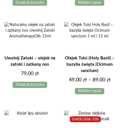
Dodaj do koszyka
Wybierz opcje
produkt
od
ma
39,00 z
wiele
do
wariantów.
Opcje
79,00 z
można
wybrać
na
stronie
produktu
Uwolnij Zatoki – olejek na
Olejek Tulsi (Holy Basil) –
zatoki i zatkany nos
bazylia święta (Ocimum
sanctum)
79,00
zł
Zakres
49,00
zł
–
89,00
zł
Dodaj do koszyka
Ten
cen:
Wybierz opcje
produkt
od
ma
49,00 z
wiele
do
wariantów.
Opcje
89,00 z
SUPER CENA -
15%
można