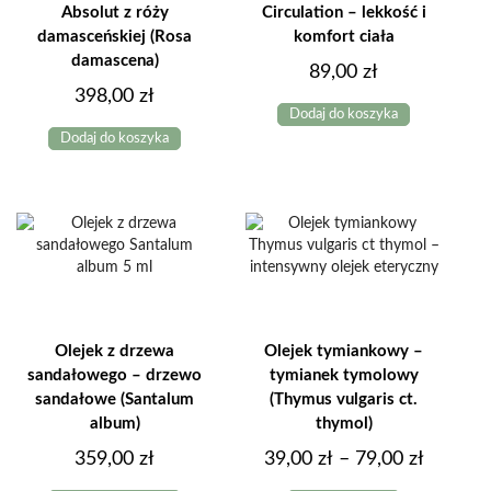
Absolut z róży
Circulation – lekkość i
damasceńskiej (Rosa
komfort ciała
damascena)
89,00
zł
398,00
zł
Dodaj do koszyka
Dodaj do koszyka
Olejek z drzewa
Olejek tymiankowy –
sandałowego – drzewo
tymianek tymolowy
sandałowe (Santalum
(Thymus vulgaris ct.
album)
thymol)
Zakres
359,00
zł
39,00
zł
–
79,00
zł
Ten
cen: