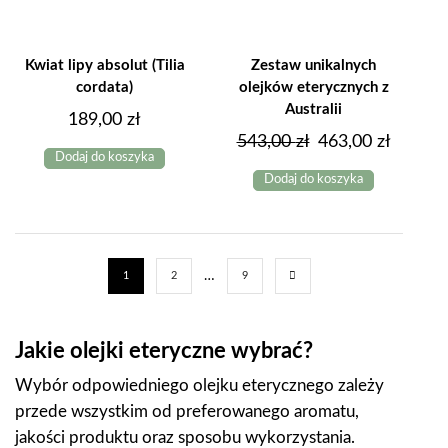
wybrać
na
stronie
produktu
Kwiat lipy absolut (Tilia
Zestaw unikalnych
cordata)
olejków eterycznych z
Australii
189,00
zł
Pierwotna
Aktual
543,00
zł
463,00
zł
Dodaj do koszyka
cena
cena
Dodaj do koszyka
wynosiła:
wynosi
543,00 zł.
463,00 
…
1
2
9
Jakie olejki eteryczne wybrać?
Wybór odpowiedniego olejku eterycznego zależy
przede wszystkim od preferowanego aromatu,
jakości produktu oraz sposobu wykorzystania.