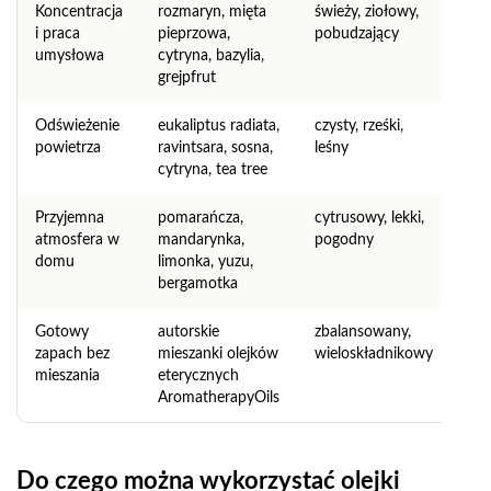
Koncentracja
rozmaryn, mięta
świeży, ziołowy,
i praca
pieprzowa,
pobudzający
umysłowa
cytryna, bazylia,
grejpfrut
Odświeżenie
eukaliptus radiata,
czysty, rześki,
powietrza
ravintsara, sosna,
leśny
cytryna, tea tree
Przyjemna
pomarańcza,
cytrusowy, lekki,
atmosfera w
mandarynka,
pogodny
domu
limonka, yuzu,
bergamotka
Gotowy
autorskie
zbalansowany,
zapach bez
mieszanki olejków
wieloskładnikowy
mieszania
eterycznych
AromatherapyOils
Do czego można wykorzystać olejki