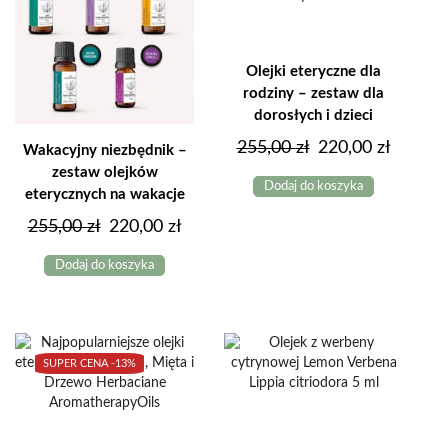
Olejki eteryczne dla
rodziny – zestaw dla
dorosłych i dzieci
Pierwotna
Aktual
255,00
zł
220,00
zł
Wakacyjny niezbędnik –
cena
cena
zestaw olejków
Dodaj do koszyka
eterycznych na wakacje
wynosiła:
wynosi
Pierwotna
Aktualna
255,00
zł
220,00
zł
255,00 zł.
220,00 
cena
cena
Dodaj do koszyka
wynosiła:
wynosi:
255,00 zł.
220,00 zł.
SUPER CENA -
13%