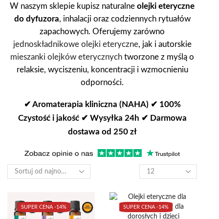
W naszym sklepie kupisz naturalne
olejki eteryczne
do dyfuzora
, inhalacji oraz codziennych rytuałów
zapachowych. Oferujemy zarówno
jednoskładnikowe olejki eteryczne
, jak i autorskie
mieszanki olejków eterycznych
tworzone z myślą o
relaksie, wyciszeniu, koncentracji i wzmocnieniu
odporności.
✔ Aromaterapia kliniczna (NAHA) ✔ 100%
Czystość i jakość ✔ Wysyłka 24h ✔ Darmowa
dostawa od 250 zł
Produkty
na
stronę
SUPER CENA -
14%
SUPER CENA -
14%