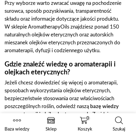
Przy wyborze warto zwracać uwagę na pochodzenie
surowca, sposób pozyskiwania, transparentność
składu oraz informacje dotyczące jakości produktu.
W sklepie AromatherapyOils znajdziesz ponad 150
naturalnych olejków eterycznych oraz autorskich
mieszanek olejków eterycznych przeznaczonych do
aromaterapii, dyfuzji i codziennego użytku.
Gdzie znaleźć wiedzę o aromaterapii i
olejkach eterycznych?
Jeżeli chcesz dowiedzieć się więcej o aromaterapii,
sposobach wykorzystania olejków eterycznych,
bezpieczeństwie stosowania oraz właściwościach
poszczególnych roślin, odwiedź naszą
bazę wiedzy
o aromaterapii i olejkach eterycznych
. Znajdziesz
0
tam practical poradniki, artykuły edukacyjne oraz
Baza wiedzy
Sklep
Koszyk
Szukaj
wskazówki dotyczące świadomego korzystania z