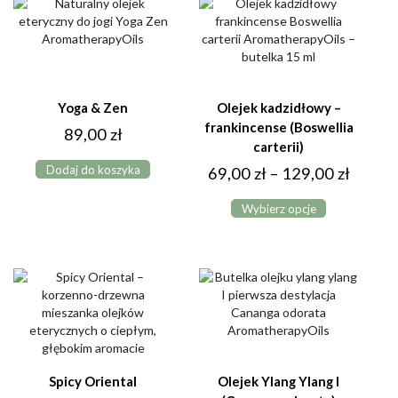
Opcje
158,00
można
wybrać
na
stronie
produktu
Yoga & Zen
Olejek kadzidłowy –
frankincense (Boswellia
89,00
zł
carterii)
Dodaj do koszyka
Zakres
69,00
zł
–
129,00
zł
Ten
cen:
Wybierz opcje
produkt
od
ma
69,00 
wiele
do
wariantów.
Opcje
129,00
można
wybrać
na
stronie
produktu
Spicy Oriental
Olejek Ylang Ylang I