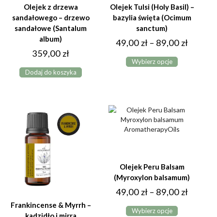
Olejek z drzewa
Olejek Tulsi (Holy Basil) –
sandałowego – drzewo
bazylia święta (Ocimum
sandałowe (Santalum
sanctum)
album)
Zakres
49,00
zł
–
89,00
zł
359,00
zł
Ten
cen:
Wybierz opcje
produkt
od
Dodaj do koszyka
ma
49,00 z
wiele
do
wariantów.
Opcje
89,00 z
można
wybrać
na
stronie
produktu
Olejek Peru Balsam
(Myroxylon balsamum)
Zakres
49,00
zł
–
89,00
zł
Ten
cen:
Frankincense & Myrrh –
Wybierz opcje
produkt
kadzidło i mirra