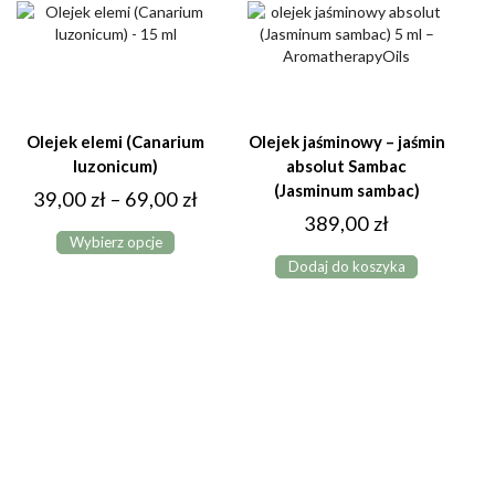
do
wariantów.
wybrać
Opcje
89,00 zł
na
można
stronie
wybrać
produktu
na
stronie
produktu
Olejek elemi (Canarium
Olejek jaśminowy – jaśmin
luzonicum)
absolut Sambac
(Jasminum sambac)
Zakres
39,00
zł
–
69,00
zł
389,00
zł
Ten
cen:
Wybierz opcje
produkt
od
Dodaj do koszyka
ma
39,00 zł
wiele
do
wariantów.
Opcje
69,00 zł
można
wybrać
na
stronie
produktu