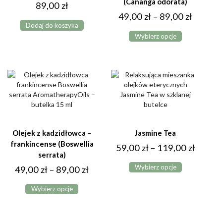
(Cananga odorata)
89,00
zł
Zakres
49,00
zł
–
89,00
zł
Dodaj do koszyka
Ten
cen:
Wybierz opcje
produkt
od
ma
49,00 z
wiele
do
wariantów.
Opcje
89,00 z
można
wybrać
na
stronie
produktu
Olejek z kadzidłowca –
Jasmine Tea
frankincense (Boswellia
Zakres
59,00
zł
–
119,00
zł
serrata)
Ten
cen:
Wybierz opcje
Zakres
49,00
zł
–
89,00
zł
produkt
od
ma
Ten
cen:
59,00 
Wybierz opcje
wiele
produkt
od
do
wariantów.
ma
49,00 zł
Opcje
wiele
119,00
można