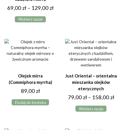
od
ma
Zakres
69,00
zł
–
129,00
zł
49,00 z
wiele
Ten
cen:
do
wariantów.
Wybierz opcje
produkt
Opcje
od
89,00 z
ma
można
69,00 zł
wiele
wybrać
do
wariantów.
na
Opcje
129,00 zł
stronie
można
produktu
wybrać
na
stronie
produktu
Olejek mirra
Just Oriental – orientalna
(Commiphora myrrha)
mieszanka olejków
eterycznych
89,00
zł
Zakres
79,00
zł
–
158,00
zł
Dodaj do koszyka
Ten
cen:
Wybierz opcje
produkt
od
ma
79,00 
wiele
do
wariantów.