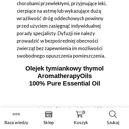
chorobami przewlekłymi, przyjmujące leki,
cierpiące na astmę lub wykazujące dużą
wrażliwość dróg oddechowych powinny
przed użyciem zasięgnąć indywidualnej
porady specjalisty. Dyfuzji nie należy
prowadzić w bezpośredniej obecności
zwierząt bez zapewnienia im możliwości
swobodnego opuszczenia pomieszczenia.
Olejek tymiankowy thymol
AromatherapyOils
100% Pure Essential Oil
dodaj 1–2 krople olejku na 100 ml
Dyfuzja:
0
wody w dyfuzorze ultradźwiękowym.
Baza wiedzy
Sklep
Koszyk
Szukaj
Doskonały w połączeniu z olejkami