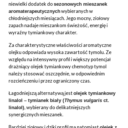
niewielki dodatek do
sezonowych mieszanek
wybieranych w
aromaterapeutycznych
chłodniejszych miesiącach. Jego mocny, ziołowy
zapach nadaje mieszankom świeżość, energię i
wyraźny tymiankowy charakter.
Za charakterystyczne właściwości aromatyczne
olejku odpowiada wysoka zawartość tymolu. Ze
względu na intensywny profil i większy potencjał
drażniący olejek tymiankowy chemotyp tymol
należy stosować oszczędnie, w odpowiednim
rozcieńczeniu i przez ograniczony czas.
Łagodniejszą alternatywą jest
olejek tymiankowy
linalol – tymianek biały (
Thymus vulgaris
ct.
, wybierany do delikatniejszych
linalol)
synergicznych mieszanek.
Bardziej ziołowy i dziki profil ma natomiast
olejek z