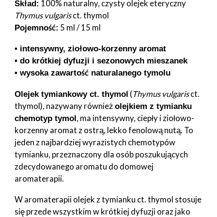
100% naturalny, czysty olejek eteryczny
Skład:
Thymus vulgaris
ct. thymol
5 ml / 15 ml
Pojemność:
• intensywny, ziołowo-korzenny aromat
• do krótkiej dyfuzji i sezonowych mieszanek
• wysoka zawartość naturalanego tymolu
(
Thymus vulgaris
ct.
Olejek tymiankowy ct. thymol
thymol), nazywany również
olejkiem z tymianku
, ma intensywny, ciepły i ziołowo-
chemotyp tymol
korzenny aromat z ostrą, lekko fenolową nutą. To
jeden z najbardziej wyrazistych chemotypów
tymianku, przeznaczony dla osób poszukujących
zdecydowanego aromatu do domowej
aromaterapii.
W aromaterapii olejek z tymianku ct. thymol stosuje
się przede wszystkim w krótkiej dyfuzji oraz jako