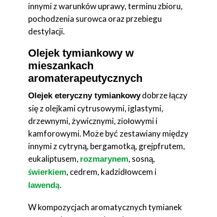
innymi z warunków uprawy, terminu zbioru,
pochodzenia surowca oraz przebiegu
destylacji.
Olejek tymiankowy w
mieszankach
aromaterapeutycznych
dobrze łączy
Olejek eteryczny tymiankowy
się z olejkami cytrusowymi, iglastymi,
drzewnymi, żywicznymi, ziołowymi i
kamforowymi. Może być zestawiany między
innymi z cytryną, bergamotką, grejpfrutem,
eukaliptusem,
, sosną,
rozmarynem
, cedrem, kadzidłowcem i
świerkiem
.
lawendą
W kompozycjach aromatycznych tymianek