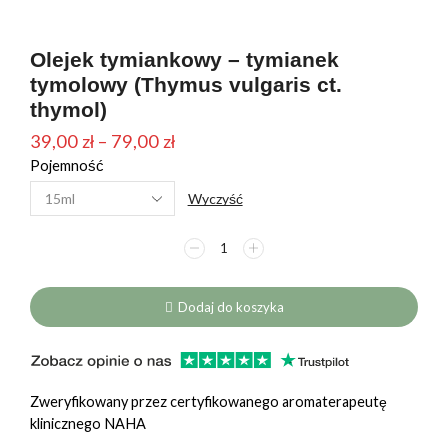
Olejek tymiankowy – tymianek
tymolowy (Thymus vulgaris ct.
thymol)
Zakres
39,00
zł
–
79,00
zł
Pojemność
cen:
od
Wyczyść
39,00 zł
ilość
do
Olejek
79,00 zł
tymiankowy
-
Dodaj do koszyka
tymianek
tymolowy
(Thymus
vulgaris
Zweryfikowany przez certyfikowanego aromaterapeutę
ct.
klinicznego NAHA
thymol)