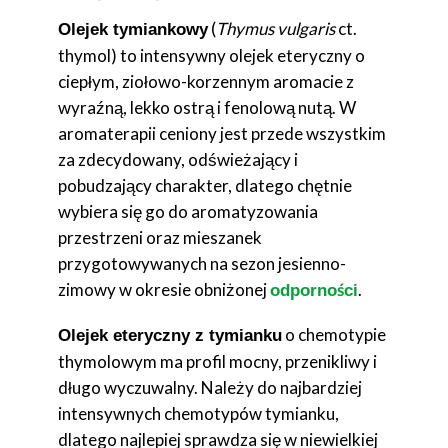
(
Thymus vulgaris
ct.
Olejek tymiankowy
thymol) to intensywny olejek eteryczny o
ciepłym, ziołowo-korzennym aromacie z
wyraźną, lekko ostrą i fenolową nutą. W
aromaterapii ceniony jest przede wszystkim
za zdecydowany, odświeżający i
pobudzający charakter, dlatego chętnie
wybiera się go do aromatyzowania
przestrzeni oraz mieszanek
przygotowywanych na sezon jesienno-
zimowy w okresie obniżonej
.
odporności
o chemotypie
Olejek eteryczny z tymianku
thymolowym ma profil mocny, przenikliwy i
długo wyczuwalny. Należy do najbardziej
intensywnych chemotypów tymianku,
dlatego najlepiej sprawdza się w niewielkiej