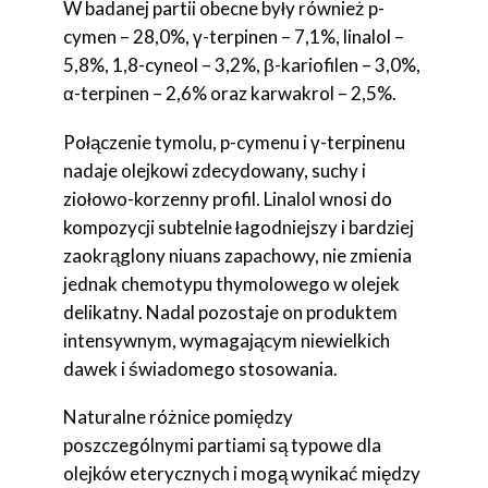
W badanej partii obecne były również p-
cymen – 28,0%, γ-terpinen – 7,1%, linalol –
5,8%, 1,8-cyneol – 3,2%, β-kariofilen – 3,0%,
α-terpinen – 2,6% oraz karwakrol – 2,5%.
Połączenie tymolu, p-cymenu i γ-terpinenu
nadaje olejkowi zdecydowany, suchy i
ziołowo-korzenny profil. Linalol wnosi do
kompozycji subtelnie łagodniejszy i bardziej
zaokrąglony niuans zapachowy, nie zmienia
jednak chemotypu thymolowego w olejek
delikatny. Nadal pozostaje on produktem
intensywnym, wymagającym niewielkich
dawek i świadomego stosowania.
Naturalne różnice pomiędzy
poszczególnymi partiami są typowe dla
olejków eterycznych i mogą wynikać między