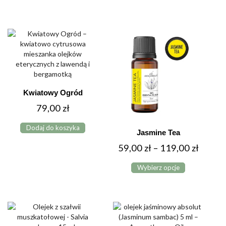
49,00 zł
wiele
do
wariantów.
Opcje
89,00 zł
można
wybrać
na
stronie
produktu
Kwiatowy Ogród
79,00
zł
Dodaj do koszyka
Jasmine Tea
Zakres
59,00
zł
–
119,00
zł
Ten
cen:
Wybierz opcje
produkt
od
ma
59,00 
wiele
do
wariantów.
Opcje
119,00
można