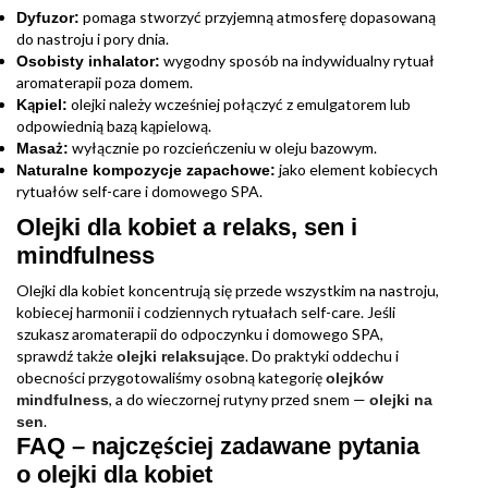
pomaga stworzyć przyjemną atmosferę dopasowaną
Dyfuzor:
do nastroju i pory dnia.
wygodny sposób na indywidualny rytuał
Osobisty inhalator:
aromaterapii poza domem.
olejki należy wcześniej połączyć z emulgatorem lub
Kąpiel:
odpowiednią bazą kąpielową.
wyłącznie po rozcieńczeniu w oleju bazowym.
Masaż:
jako element kobiecych
Naturalne kompozycje zapachowe:
rytuałów self-care i domowego SPA.
Olejki dla kobiet a relaks, sen i
mindfulness
Olejki dla kobiet koncentrują się przede wszystkim na nastroju,
kobiecej harmonii i codziennych rytuałach self-care. Jeśli
szukasz aromaterapii do odpoczynku i domowego SPA,
sprawdź także
. Do praktyki oddechu i
olejki relaksujące
obecności przygotowaliśmy osobną kategorię
olejków
, a do wieczornej rutyny przed snem —
mindfulness
olejki na
.
sen
FAQ – najczęściej zadawane pytania
o olejki dla kobiet