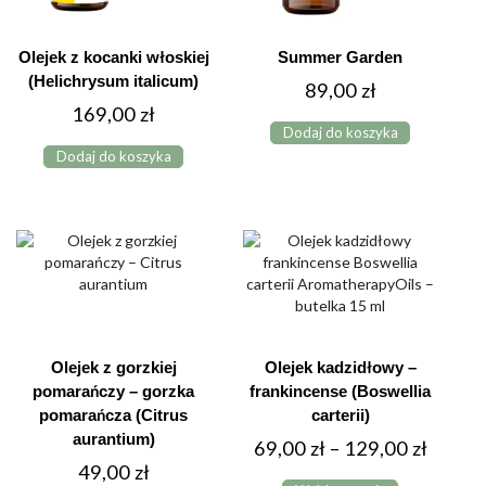
Olejek z kocanki włoskiej
Summer Garden
(Helichrysum italicum)
89,00
zł
169,00
zł
Dodaj do koszyka
Dodaj do koszyka
Olejek z gorzkiej
Olejek kadzidłowy –
pomarańczy – gorzka
frankincense (Boswellia
pomarańcza (Citrus
carterii)
aurantium)
Zakres
69,00
zł
–
129,00
zł
49,00
zł
Ten
cen: