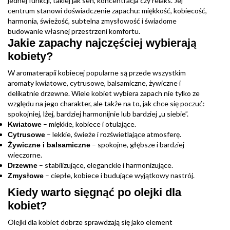
jednej funkcji, takiej jak sen, koncentracja czy relaks. Jej
centrum stanowi doświadczenie zapachu: miękkość, kobiecość,
harmonia, świeżość, subtelna zmysłowość i świadome
budowanie własnej przestrzeni komfortu.
Jakie zapachy najczęściej wybierają
kobiety?
W aromaterapii kobiecej popularne są przede wszystkim
aromaty kwiatowe, cytrusowe, balsamiczne, żywiczne i
delikatnie drzewne. Wiele kobiet wybiera zapach nie tylko ze
względu na jego charakter, ale także na to, jak chce się poczuć:
spokojniej, lżej, bardziej harmonijnie lub bardziej „u siebie”.
– miękkie, kobiece i otulające.
Kwiatowe
– lekkie, świeże i rozświetlające atmosferę.
Cytrusowe
– spokojne, głębsze i bardziej
Żywiczne i balsamiczne
wieczorne.
– stabilizujące, eleganckie i harmonizujące.
Drzewne
– ciepłe, kobiece i budujące wyjątkowy nastrój.
Zmysłowe
Kiedy warto sięgnąć po olejki dla
kobiet?
Olejki dla kobiet dobrze sprawdzają się jako element