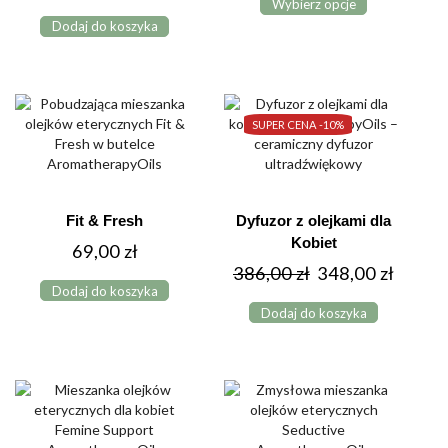
Wybierz opcje
produkt
od
Dodaj do koszyka
ma
69,00 
wiele
do
wariantów.
Opcje
129,00
można
SUPER CENA -
10%
wybrać
na
stronie
produktu
Fit & Fresh
Dyfuzor z olejkami dla
Kobiet
69,00
zł
Pierwotna
Aktual
386,00
zł
348,00
zł
Dodaj do koszyka
cena
cena
Dodaj do koszyka
wynosiła:
wynosi
386,00 zł.
348,00