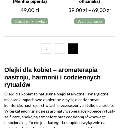
(Mentha piperita)
officinalis)
Zakres
49,00
zł
39,00
zł
–
69,00
zł
Ten
cen:
Dodaj do koszyka
Wybierz opcje
produkt
od
ma
39,00 z
wiele
do
wariantów.
Opcje
69,00 z
1
2
można
wybrać
na
Olejki dla kobiet – aromaterapia
stronie
nastroju, harmonii i codziennych
produktu
rytuałów
Olejki dla kobiet to naturalne olejki eteryczne i synergiczne
mieszanki zapachowe dobierane z myślą o codziennym
komforcie, nastroju i chwilach przeznaczonych tylko dla siebie.
W tej kategorii znajdziesz aromaty wspierające kobiece rytuały
self-care, spokojną atmosferę oraz codzienną równowagę
emocjonalną. To nie jest kategoria skupiona wyłącznie na