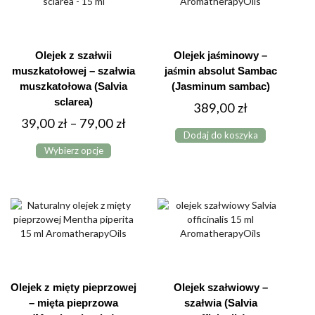
wybrać
na
stronie
produktu
Olejek z szałwii
Olejek jaśminowy –
muszkatołowej – szałwia
jaśmin absolut Sambac
muszkatołowa (Salvia
(Jasminum sambac)
sclarea)
389,00
zł
Zakres
39,00
zł
–
79,00
zł
Dodaj do koszyka
Ten
cen:
Wybierz opcje
produkt
od
ma
39,00 zł
wiele
do
wariantów.
Opcje
79,00 zł
można
wybrać
na
stronie
produktu
Olejek z mięty pieprzowej
Olejek szałwiowy –
– mięta pieprzowa
szałwia (Salvia