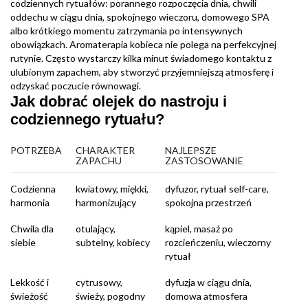
codziennych rytuałów: porannego rozpoczęcia dnia, chwili
oddechu w ciągu dnia, spokojnego wieczoru, domowego SPA
albo krótkiego momentu zatrzymania po intensywnych
obowiązkach. Aromaterapia kobieca nie polega na perfekcyjnej
rutynie. Często wystarczy kilka minut świadomego kontaktu z
ulubionym zapachem, aby stworzyć przyjemniejszą atmosferę i
odzyskać poczucie równowagi.
Jak dobrać olejek do nastroju i
codziennego rytuału?
POTRZEBA
CHARAKTER
NAJLEPSZE
ZAPACHU
ZASTOSOWANIE
Codzienna
kwiatowy, miękki,
dyfuzor, rytuał self-care,
harmonia
harmonizujący
spokojna przestrzeń
Chwila dla
otulający,
kąpiel, masaż po
siebie
subtelny, kobiecy
rozcieńczeniu, wieczorny
rytuał
Lekkość i
cytrusowy,
dyfuzja w ciągu dnia,
świeżość
świeży, pogodny
domowa atmosfera