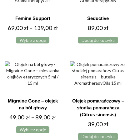
Femine Support
Seductive
Zakres
69,00
zł
–
139,00
zł
89,00
zł
Ten
cen:
Wybierz opcje
Dodaj do koszyka
produkt
od
ma
69,00 zł
wiele
do
wariantów.
Opcje
139,00 zł
można
wybrać
na
stronie
produktu
Migraine Gone – olejek
Olejek pomarańczowy –
na ból głowy
słodka pomarańcza
(Citrus sinensis)
Zakres
49,00
zł
–
89,00
zł
39,00
zł
Ten
cen:
Wybierz opcje
produkt
od
Dodaj do koszyka
ma