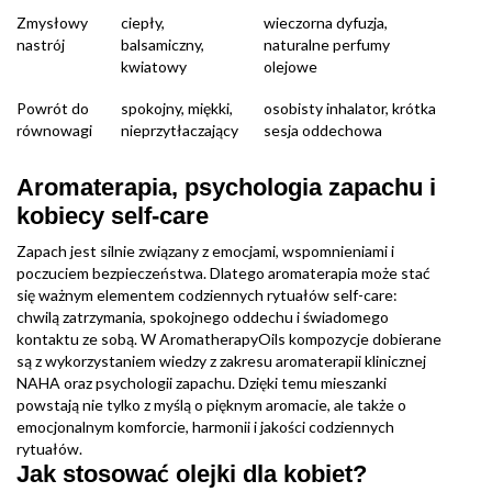
Zmysłowy
ciepły,
wieczorna dyfuzja,
nastrój
balsamiczny,
naturalne perfumy
kwiatowy
olejowe
Powrót do
spokojny, miękki,
osobisty inhalator, krótka
równowagi
nieprzytłaczający
sesja oddechowa
Aromaterapia, psychologia zapachu i
kobiecy self-care
Zapach jest silnie związany z emocjami, wspomnieniami i
poczuciem bezpieczeństwa. Dlatego aromaterapia może stać
się ważnym elementem codziennych rytuałów self-care:
chwilą zatrzymania, spokojnego oddechu i świadomego
kontaktu ze sobą. W AromatherapyOils kompozycje dobierane
są z wykorzystaniem wiedzy z zakresu aromaterapii klinicznej
NAHA oraz psychologii zapachu. Dzięki temu mieszanki
powstają nie tylko z myślą o pięknym aromacie, ale także o
emocjonalnym komforcie, harmonii i jakości codziennych
rytuałów.
Jak stosować olejki dla kobiet?