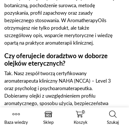
botaniczną, pochodzenie surowca, metodę
pozyskania, profil zapachowy oraz zasady
bezpiecznego stosowania. W AromatherapyOils
otrzymujesz nie tylko produkt, ale także
szczegółowy opis, wsparcie merytoryczne i wiedzę
opartą na praktyce aromaterapii klinicznej.
Czy oferujecie doradztwo w doborze
olejków eterycznych?
Tak. Nasz zespół tworzą certyfikowany
aromaterapeuta kliniczny NAHA (NCCA) – Level 3
oraz psycholog i psychoaromaterapeutka.
Dobieramy olejki z uwzględnieniem profilu
aromatycznego, sposobu użycia, bezpieczeństwa
oraz indywidualnych preferencji zapachowych. Jeśli
0
potrzebujesz pomocy, skontaktuj się z nami –
Baza wiedzy
Sklep
Koszyk
Szukaj
pomożemy wybrać produkty dopasowane do