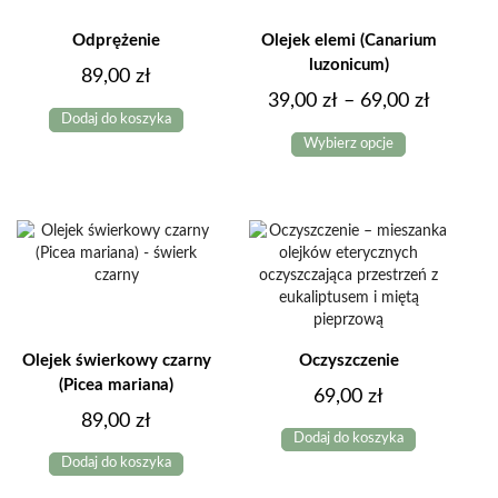
stronie
produktu
Odprężenie
Olejek elemi (Canarium
luzonicum)
89,00
zł
Zakres
39,00
zł
–
69,00
zł
Dodaj do koszyka
Ten
cen:
Wybierz opcje
produkt
od
ma
39,00 z
wiele
do
wariantów.
Opcje
69,00 z
można
wybrać
na
stronie
produktu
Olejek świerkowy czarny
Oczyszczenie
(Picea mariana)
69,00
zł
89,00
zł
Dodaj do koszyka
Dodaj do koszyka