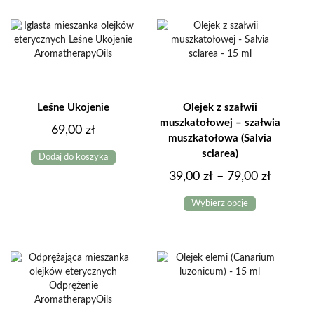
49,00 zł
wiele
do
wariantów.
Opcje
89,00 zł
można
wybrać
na
stronie
produktu
Leśne Ukojenie
Olejek z szałwii
muszkatołowej – szałwia
69,00
zł
muszkatołowa (Salvia
sclarea)
Dodaj do koszyka
Zakres
39,00
zł
–
79,00
zł
Ten
cen:
Wybierz opcje
produkt
od
ma
39,00 z
wiele
do
wariantów.
Opcje
79,00 z
można
wybrać
na