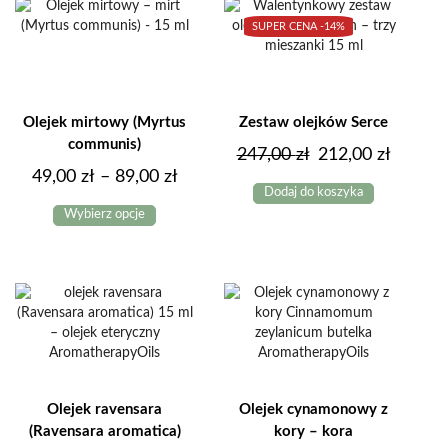
Opcje
129,00 
SUPER CENA -
14%
można
wybrać
na
stronie
produktu
Olejek mirtowy (Myrtus
Zestaw olejków Serce
communis)
Pierwotna
Aktual
247,00
zł
212,00
zł
Zakres
49,00
zł
–
89,00
zł
cena
cena
Dodaj do koszyka
Ten
cen:
wynosiła:
wynosi
Wybierz opcje
produkt
od
247,00 zł.
212,00 
ma
49,00 zł
wiele
do
wariantów.
Opcje
89,00 zł
można
wybrać
na
stronie
produktu
Olejek ravensara
Olejek cynamonowy z
(Ravensara aromatica)
kory – kora