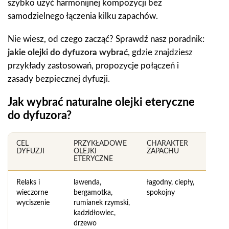
szybko użyć harmonijnej kompozycji bez
samodzielnego łączenia kilku zapachów.
Nie wiesz, od czego zacząć? Sprawdź nasz poradnik:
jakie olejki do dyfuzora wybrać
, gdzie znajdziesz
przykłady zastosowań, propozycje połączeń i
zasady bezpiecznej dyfuzji.
Jak wybrać naturalne olejki eteryczne
do dyfuzora?
CEL
PRZYKŁADOWE
CHARAKTER
DYFUZJI
OLEJKI
ZAPACHU
ETERYCZNE
Relaks i
lawenda,
łagodny, ciepły,
wieczorne
bergamotka,
spokojny
wyciszenie
rumianek rzymski,
kadzidłowiec,
drzewo