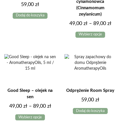
cynamonowca
59,00
zł
(Cinnamomum
zeylanicum)
Dodaj do koszyka
Zakres
49,00
zł
–
89,00
zł
Ten
cen:
Wybierz opcje
produkt
od
ma
49,00 z
wiele
do
wariantów.
Opcje
89,00 z
można
wybrać
na
stronie
produktu
Good Sleep – olejek na
Odprężenie Room Spray
sen
59,00
zł
Zakres
49,00
zł
–
89,00
zł
Dodaj do koszyka
Ten
cen:
Wybierz opcje
produkt
od
ma