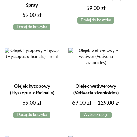
Spray
59,00
zł
59,00
zł
Dodaj do koszyka
Dodaj do koszyka
Olejek hyzopowy
Olejek wetiwerowy
(Hyssopus officinalis)
(Vetiveria zizanioides)
Zakres
69,00
zł
69,00
zł
–
129,00
zł
Ten
cen:
Dodaj do koszyka
Wybierz opcje
produkt
od
ma
69,00 z
wiele
do
wariantów.