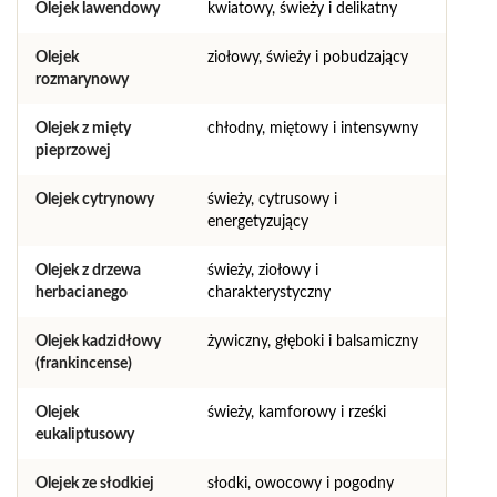
Olejek lawendowy
kwiatowy, świeży i delikatny
Olejek
ziołowy, świeży i pobudzający
rozmarynowy
Olejek z mięty
chłodny, miętowy i intensywny
pieprzowej
Olejek cytrynowy
świeży, cytrusowy i
energetyzujący
Olejek z drzewa
świeży, ziołowy i
herbacianego
charakterystyczny
Olejek kadzidłowy
żywiczny, głęboki i balsamiczny
(frankincense)
Olejek
świeży, kamforowy i rześki
eukaliptusowy
Olejek ze słodkiej
słodki, owocowy i pogodny