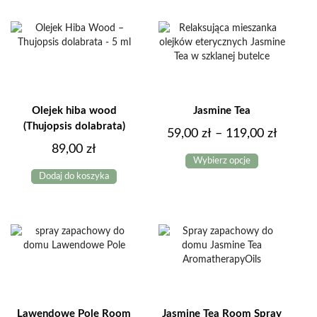
Olejek hiba wood
Jasmine Tea
(Thujopsis dolabrata)
Zakres
59,00
zł
–
119,00
zł
89,00
zł
Ten
cen:
Wybierz opcje
produkt
od
Dodaj do koszyka
ma
59,00 z
wiele
do
wariantów.
Opcje
119,00 
można
wybrać
na
stronie
produktu
Lawendowe Pole Room
Jasmine Tea Room Spray