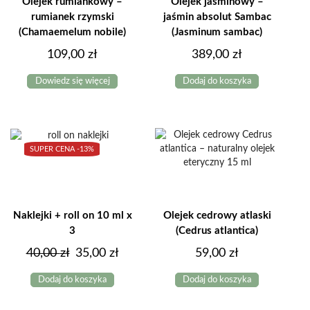
produktu
Olejek rumiankowy –
Olejek jaśminowy –
rumianek rzymski
jaśmin absolut Sambac
(Chamaemelum nobile)
(Jasminum sambac)
109,00
zł
389,00
zł
Dowiedz się więcej
Dodaj do koszyka
SUPER CENA -
13%
Naklejki + roll on 10 ml x
Olejek cedrowy atlaski
3
(Cedrus atlantica)
Pierwotna
Aktualna
40,00
zł
35,00
zł
59,00
zł
cena
cena
Dodaj do koszyka
Dodaj do koszyka
wynosiła:
wynosi:
40,00 zł.
35,00 zł.