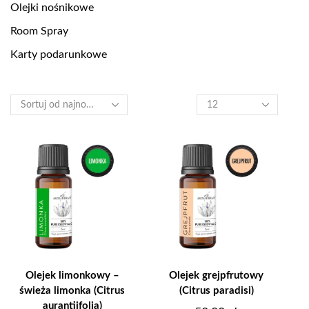
Olejki nośnikowe
Room Spray
Karty podarunkowe
Produkty
na
stronę
Olejek limonkowy –
Olejek grejpfrutowy
świeża limonka (Citrus
(Citrus paradisi)
aurantiifolia)