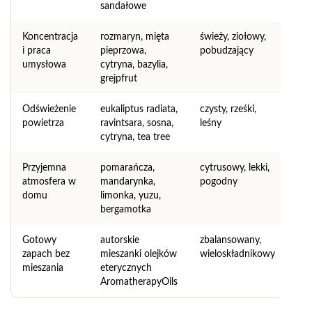
sandałowe
Koncentracja
rozmaryn, mięta
świeży, ziołowy,
i praca
pieprzowa,
pobudzający
umysłowa
cytryna, bazylia,
grejpfrut
Odświeżenie
eukaliptus radiata,
czysty, rześki,
powietrza
ravintsara, sosna,
leśny
cytryna, tea tree
Przyjemna
pomarańcza,
cytrusowy, lekki,
atmosfera w
mandarynka,
pogodny
domu
limonka, yuzu,
bergamotka
Gotowy
autorskie
zbalansowany,
zapach bez
mieszanki olejków
wieloskładnikowy
mieszania
eterycznych
AromatherapyOils