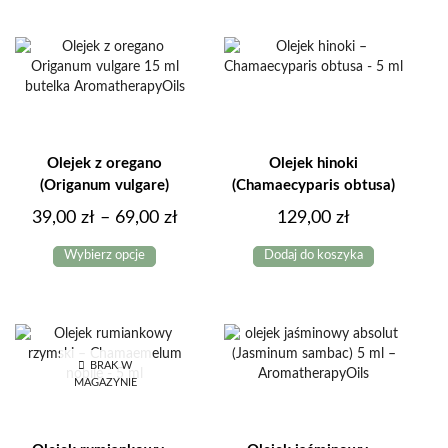
Olejek z oregano
Olejek hinoki
(Origanum vulgare)
(Chamaecyparis obtusa)
Zakres
39,00
zł
–
69,00
zł
129,00
zł
Ten
cen:
Wybierz opcje
Dodaj do koszyka
produkt
od
ma
39,00 zł
wiele
do
wariantów.
Opcje
69,00 zł
można
BRAK W
MAGAZYNIE
wybrać
na
stronie