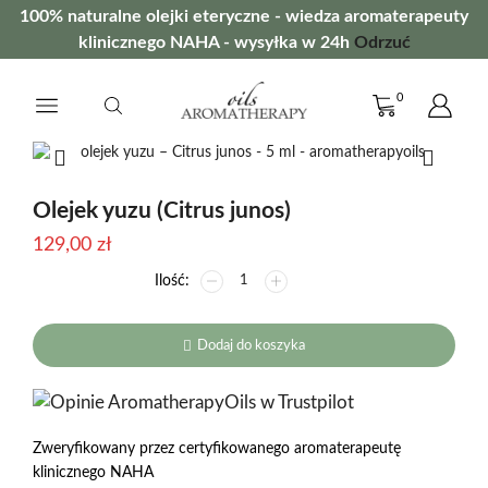
100% naturalne olejki eteryczne - wiedza aromaterapeuty
klinicznego NAHA - wysyłka w 24h
Odrzuć
0
Olejek yuzu (Citrus junos)
129,00
zł
ilość
Olejek
yuzu
(Citrus
Dodaj do koszyka
junos)
Zweryfikowany przez certyfikowanego aromaterapeutę
klinicznego NAHA