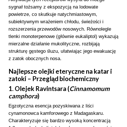
sygnał tożsamy z ekspozycją na lodowate
powietrze, co skutkuje natychmiastowym,
subiektywnym wrażeniem chłodu, świeżości i
rozszerzenia przewodów nosowych. Równolegle
tlenki monoterpenowe (głównie eukaliptol) wykazują
mierzalne działanie mukolityczne, rozbijają
strukturę gęstego śluzu, ułatwiając jego ewakuację
z zatok obocznych nosa.
Najlepsze olejki eteryczne na katar i
zatoki – Przegląd biochemiczny
1. Olejek Ravintsara (
Cinnamomum
camphora
)
Egzotyczna esencja pozyskiwana z liści
cynamonowca kamforowego z Madagaskaru.
Charakteryzuje się bardzo wysoką koncentracją