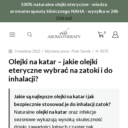
100% naturalne olejki eteryczne - wiedza
aromaterapeuty klinicznego NAHA - wysyłka w 24h
Odrzuć
0
3 kwietnia 2022
/
Wysłane przez
Piotr Semik
/
6575
Olejki na katar – jakie olejki
eteryczne wybrać na zatoki i do
inhalacji?
Jakie są najlepsze olejki na katar i jak
bezpiecznie stosować je do inhalacji zatok?
olejki na katar
Naturalne
oraz infekcje
sezonowe wykazują wysoką skuteczność
dzięki zawartości lotnych cząsteczek