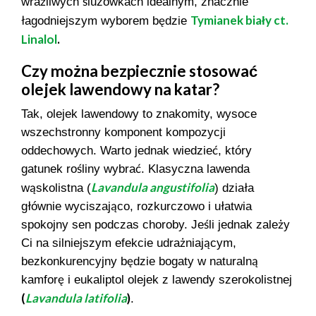
wrażliwych śluzówkach idealnym, znacznie
Tymianek biały ct.
łagodniejszym wyborem będzie
Linalol
.
Czy można bezpiecznie stosować
olejek lawendowy na katar?
Tak, olejek lawendowy to znakomity, wysoce
wszechstronny komponent kompozycji
oddechowych. Warto jednak wiedzieć, który
gatunek rośliny wybrać. Klasyczna lawenda
Lavandula angustifolia
wąskolistna (
) działa
głównie wyciszająco, rozkurczowo i ułatwia
spokojny sen podczas choroby. Jeśli jednak zależy
Ci na silniejszym efekcie udrażniającym,
bezkonkurencyjny będzie bogaty w naturalną
kamforę i eukaliptol olejek z lawendy szerokolistnej
(
Lavandula latifolia
)
.