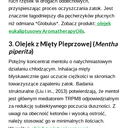
ruch rzęsek w drogach oddechowych,
przyspieszając proces oczyszczania zatok. Jest
znacznie łagodniejszy dla pęcherzyków płucnych
olejek
niż odmiana *Globulus*. Zobacz produkt:
eukaliptusowy AromatherapyOils
.
3. Olejek z Mięty Pieprzowej (
Mentha
piperita
)
Potężny koncentrat mentolu o natychmiastowym
działaniu chłodzącym. Inhalacja mięty
błyskawicznie gasi uczucie ciężkości w skroniach
towarzyszące zapaleniu zatok. Badania
strukturalne (Liu i in., 2013) potwierdzają, że mentol
jest głównym mediatorem TRPM8 odpowiedzialnym
za redukcję subiektywnego poczucia duszności. Z
uwagi na obecność ketonów i wysoką ostrość,
należy stosować go w minimalnych ilościach.