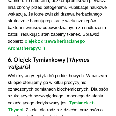
sabinen. To naturalna, bezkompromisowa pierwsza
linia obrony przed patogenami. Publikacje naukowe
wskazują, że lotne związki drzewa herbacianego
skutecznie hamują replikację wielu szczepów
bakterii i wirusów odpowiedzialnych za nadkażenia
zatok, redukując stan zapalny tkanek. Sprawdź i
olejek z drzewa herbacianego
dobierz:
AromatherapyOils
.
6. Olejek Tymiankowy (
Thymus
vulgaris
)
Wybitny antyseptyk dróg oddechowych. W naszym
sklepie oferujemy go w kilku precyzyjnie
oznaczonych odmianach biochemicznych. Dla osób
szukających bezwzględnego i mocnego działania
Tymianek ct.
odkażającego dedykowany jest
Thymol
.
Z kolei dla rodzin z dziećmi oraz osób o