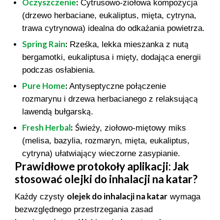
Oczyszczenie
:
Cytrusowo-ziołowa kompozycja
(drzewo herbaciane, eukaliptus, mięta, cytryna,
trawa cytrynowa) idealna do odkażania powietrza.
Spring Rain
:
Rześka, lekka mieszanka z nutą
bergamotki, eukaliptusa i mięty, dodająca energii
podczas osłabienia.
Pure Home
:
Antyseptyczne połączenie
rozmarynu i drzewa herbacianego z relaksującą
lawendą bułgarską.
Fresh Herbal
:
Świeży, ziołowo-miętowy miks
(melisa, bazylia, rozmaryn, mięta, eukaliptus,
cytryna) ułatwiający wieczorne zasypianie.
Prawidłowe protokoły aplikacji: Jak
stosować olejki do inhalacji na katar?
olejek do inhalacji na katar
Każdy czysty
wymaga
bezwzględnego przestrzegania zasad