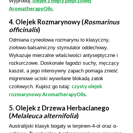
olejek z mięty pieprzowej
Wypróbuj:
AromatherapyOils.
4. Olejek Rozmarynowy (
Rosmarinus
officinalis
)
Odmiana cyneolowa rozmarynu to klasyczny,
ziołowo-balsamiczny stymulator oddechowy.
Wykazuje mierzalne właściwości antyseptyczne i
rozkurczowe. Doskonale łagodzi suchy, męczący
kaszel, a jego intensywny zapach pomaga znieść
migrenowe uciski wywołane blokadą zatok
czysty olejek
czołowych. Kupisz go tutaj:
rozmarynowy AromatherapyOils
.
5. Olejek z Drzewa Herbacianego
(
Melaleuca alternifolia
)
Australijski klasyk bogaty w terpinen-4-ol oraz α-