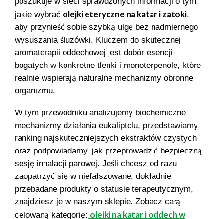
poszukuje w sieci sprawdzonych informacji o tym,
olejki eteryczne na katar i zatoki
jakie wybrać
,
aby przynieść sobie szybką ulgę bez nadmiernego
wysuszania śluzówki. Kluczem do skutecznej
aromaterapii oddechowej jest dobór esencji
bogatych w konkretne tlenki i monoterpenole, które
realnie wspierają naturalne mechanizmy obronne
organizmu.
W tym przewodniku analizujemy biochemiczne
mechanizmy działania eukaliptolu, przedstawiamy
ranking najskuteczniejszych ekstraktów czystych
oraz podpowiadamy, jak przeprowadzić bezpieczną
sesję inhalacji parowej. Jeśli chcesz od razu
zaopatrzyć się w niefałszowane, dokładnie
przebadane produkty o statusie terapeutycznym,
znajdziesz je w naszym sklepie. Zobacz całą
olejki na katar i oddech w
celowaną kategorię: