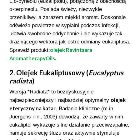
1,8-cyneolu (eukaliptolu), połączoną z obecnością
α-terpineolu. Posiada świeży, niezwykle
przenikliwy, a zarazem miękki aromat. Doskonale
odświeża powietrze w sypialni podczas infekcji,
ułatwia swobodne oddychanie i nie wykazuje tak
drażniącego wektora jak ostre odmiany eukaliptusa.
olejek Ravintsara
Sprawdź produkt:
AromatherapyOils
.
2. Olejek Eukaliptusowy (
Eucalyptus
radiata
)
Wersja *Radiata* to bezdyskusyjnie
olejek
najbezpieczniejszy i najbardziej optymalny
eteryczny na katar
. Badania kliniczne (m.in.
Juergens i in., 2003) dowodzą, że zawarty w nim
eukaliptol wykazuje silne działanie przeciwzapalne,
hamuje sekrecję śluzu oraz aktywnie stymuluje