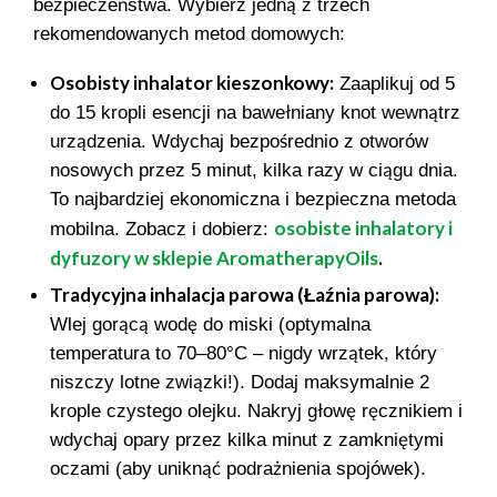
bezpieczeństwa. Wybierz jedną z trzech
rekomendowanych metod domowych:
Osobisty inhalator kieszonkowy:
Zaaplikuj od 5
do 15 kropli esencji na bawełniany knot wewnątrz
urządzenia. Wdychaj bezpośrednio z otworów
nosowych przez 5 minut, kilka razy w ciągu dnia.
To najbardziej ekonomiczna i bezpieczna metoda
osobiste inhalatory i
mobilna. Zobacz i dobierz:
dyfuzory w sklepie AromatherapyOils
.
Tradycyjna inhalacja parowa (Łaźnia parowa):
Wlej gorącą wodę do miski (optymalna
temperatura to 70–80°C – nigdy wrzątek, który
niszczy lotne związki!). Dodaj maksymalnie 2
krople czystego olejku. Nakryj głowę ręcznikiem i
wdychaj opary przez kilka minut z zamkniętymi
oczami (aby uniknąć podrażnienia spojówek).