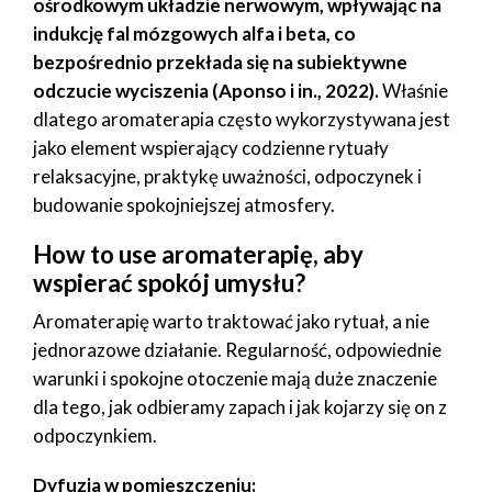
ośrodkowym układzie nerwowym, wpływając na
indukcję fal mózgowych alfa i beta, co
bezpośrednio przekłada się na subiektywne
odczucie wyciszenia (Aponso i in., 2022).
Właśnie
dlatego aromaterapia często wykorzystywana jest
jako element wspierający codzienne rytuały
relaksacyjne, praktykę uważności, odpoczynek i
budowanie spokojniejszej atmosfery.
How to use aromaterapię, aby
wspierać spokój umysłu?
Aromaterapię warto traktować jako rytuał, a nie
jednorazowe działanie. Regularność, odpowiednie
warunki i spokojne otoczenie mają duże znaczenie
dla tego, jak odbieramy zapach i jak kojarzy się on z
odpoczynkiem.
Dyfuzja w pomieszczeniu: