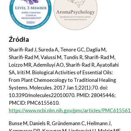
Źródła
Sharifi-Rad J, Sureda A, Tenore GC, Daglia M,
Sharifi-Rad M, Valussi M, Tundis R, Sharifi-Rad M,
Loizzo MR, Ademiluyi AO, Sharifi-Rad R, Ayatollahi
SA, Iriti M. Biological Activities of Essential Oils:
From Plant Chemoecology to Traditional Healing
Systems. Molecules. 2017 Jan 1;22(1):70. doi:
10.3390/molecules22010070. PMID: 28045446;
PMCID: PMC6155610.
https://www.ncbi.nlm.nih.gov/pmc/articles/PMC615561
Bunse M, Daniels R, Gründemann C, Heilmann J,
Kammerer DR, Keusgen M, Lindequist U, Melzig MF,