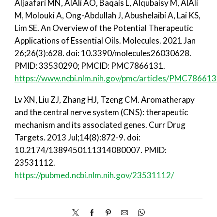
Aljaafari MN, AlAli AO, Baqais L, Alqubaisy M, AlAli
M, Molouki A, Ong-Abdullah J, Abushelaibi A, Lai KS,
Lim SE. An Overview of the Potential Therapeutic
Applications of Essential Oils. Molecules. 2021 Jan
26;26(3):628. doi: 10.3390/molecules26030628.
PMID: 33530290; PMCID: PMC7866131.
https://www.ncbi.nlm.nih.gov/pmc/articles/PMC786613
Lv XN, Liu ZJ, Zhang HJ, Tzeng CM. Aromatherapy
and the central nerve system (CNS): therapeutic
mechanism and its associated genes. Curr Drug
Targets. 2013 Jul;14(8):872-9. doi:
10.2174/1389450111314080007. PMID:
23531112.
https://pubmed.ncbi.nlm.nih.gov/23531112/