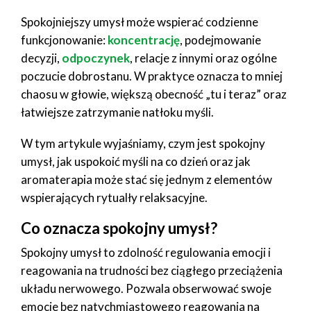
Spokojniejszy umysł może wspierać codzienne
funkcjonowanie:
koncentrację
, podejmowanie
decyzji,
odpoczynek
, relacje z innymi oraz ogólne
poczucie dobrostanu. W praktyce oznacza to mniej
chaosu w głowie, większą obecność „tu i teraz” oraz
łatwiejsze zatrzymanie natłoku myśli.
W tym artykule wyjaśniamy, czym jest spokojny
umysł, jak uspokoić myśli na co dzień oraz jak
aromaterapia może stać się jednym z elementów
wspierających rytualły relaksacyjne.
Co oznacza spokojny umysł?
Spokojny umysł to zdolność regulowania emocji i
reagowania na trudności bez ciągłego przeciążenia
układu nerwowego. Pozwala obserwować swoje
emocje bez natychmiastowego reagowania na