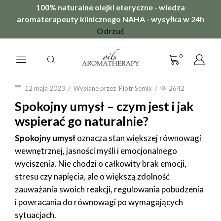
100% naturalne olejki eteryczne - wiedza
aromaterapeuty klinicznego NAHA - wysyłka w 24h
Odrzuć
0
12 maja 2023
/
Wysłane przez
Piotr Semik
/
2642
Spokojny umysł – czym jest i jak
wspierać go naturalnie?
Spokojny umysł
oznacza stan większej równowagi
wewnętrznej, jasności myśli i emocjonalnego
wyciszenia. Nie chodzi o całkowity brak emocji,
stresu czy napięcia, ale o większą zdolność
zauważania swoich reakcji, regulowania pobudzenia
i powracania do równowagi po wymagających
sytuacjach.