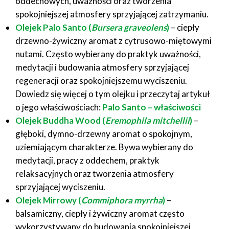
oddechowych, uważności oraz tworzenia
spokojniejszej atmosfery sprzyjającej zatrzymaniu.
Olejek Palo Santo (
Bursera graveolens
)
– ciepły
drzewno-żywiczny aromat z cytrusowo-miętowymi
nutami. Często wybierany do praktyk uważności,
medytacji i budowania atmosfery sprzyjającej
regeneracji oraz spokojniejszemu wyciszeniu.
Dowiedz się więcej o tym olejku i przeczytaj artykuł
o jego właściwościach:
Palo Santo – właściwości
Olejek Buddha Wood (
Eremophila mitchellii
)
–
głęboki, dymno-drzewny aromat o spokojnym,
uziemiającym charakterze. Bywa wybierany do
medytacji, pracy z oddechem, praktyk
relaksacyjnych oraz tworzenia atmosfery
sprzyjającej wyciszeniu.
Olejek Mirrowy (
Commiphora myrrha
)
–
balsamiczny, ciepły i żywiczny aromat często
wykorzystywany do budowania spokojniejszej