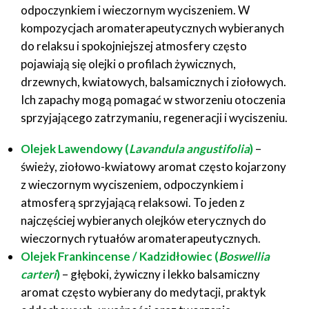
odpoczynkiem i wieczornym wyciszeniem. W
kompozycjach aromaterapeutycznych wybieranych
do relaksu i spokojniejszej atmosfery często
pojawiają się olejki o profilach żywicznych,
drzewnych, kwiatowych, balsamicznych i ziołowych.
Ich zapachy mogą pomagać w stworzeniu otoczenia
sprzyjającego zatrzymaniu, regeneracji i wyciszeniu.
Olejek Lawendowy (
Lavandula angustifolia
)
–
świeży, ziołowo-kwiatowy aromat często kojarzony
z wieczornym wyciszeniem, odpoczynkiem i
atmosferą sprzyjającą relaksowi. To jeden z
najczęściej wybieranych olejków eterycznych do
wieczornych rytuałów aromaterapeutycznych.
Olejek Frankincense / Kadzidłowiec (
Boswellia
carteri
)
– głęboki, żywiczny i lekko balsamiczny
aromat często wybierany do medytacji, praktyk