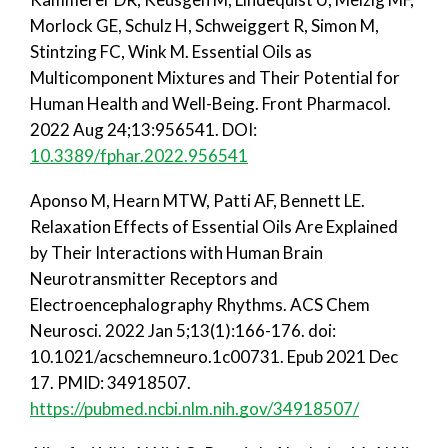
Morlock GE, Schulz H, Schweiggert R, Simon M,
Stintzing FC, Wink M. Essential Oils as
Multicomponent Mixtures and Their Potential for
Human Health and Well-Being. Front Pharmacol.
2022 Aug 24;13:956541.
DOI:
10.3389/fphar.2022.956541
Aponso M, Hearn MTW, Patti AF, Bennett LE.
Relaxation Effects of Essential Oils Are Explained
by Their Interactions with Human Brain
Neurotransmitter Receptors and
Electroencephalography Rhythms. ACS Chem
Neurosci. 2022 Jan 5;13(1):166-176. doi:
10.1021/acschemneuro.1c00731. Epub 2021 Dec
17. PMID: 34918507.
https://pubmed.ncbi.nlm.nih.gov/34918507/