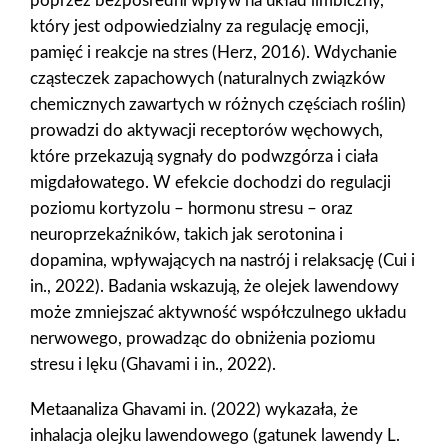
poprzez bezpośredni wpływ na układ limbiczny,
który jest odpowiedzialny za regulację emocji,
pamięć i reakcje na stres (Herz, 2016). Wdychanie
cząsteczek zapachowych (naturalnych związków
chemicznych zawartych w różnych częściach roślin)
prowadzi do aktywacji receptorów węchowych,
które przekazują sygnały do podwzgórza i ciała
migdałowatego. W efekcie dochodzi do regulacji
poziomu kortyzolu – hormonu stresu – oraz
neuroprzekaźników, takich jak serotonina i
dopamina, wpływających na nastrój i relaksację (Cui i
in., 2022). Badania wskazują, że olejek lawendowy
może zmniejszać aktywność współczulnego układu
nerwowego, prowadząc do obniżenia poziomu
stresu i lęku (Ghavami i in., 2022).
Metaanaliza Ghavami in. (2022) wykazała, że
inhalacja olejku lawendowego (gatunek lawendy L.