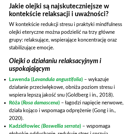
Jakie olejki są najskuteczniejsze w
kontekście relaksacji i uważności?
W kontekście redukcji stresu i praktyki mindfulness
olejki eteryczne można podzielić na trzy główne
grupy: relaksujące, wspierające koncentrację oraz
stabilizujące emocje.
Olejki o działaniu relaksacyjnym i
uspokajającym
Lawenda (
Lavandula angustifolia
)
– wykazuje
działanie przeciwlękowe, obniża poziom stresu i
wspiera lepszą jakość snu (Goldberg i in., 2018).
Róża (
Rosa damascena
)
– łagodzi napięcie nerwowe,
działa kojąco i wspomaga odprężenie (Gong i in.,
2020).
Kadzidłowiec
(Boswellia serrata
)
– wspomaga
głębokie oddychanie, redukuje stres i sprzyja