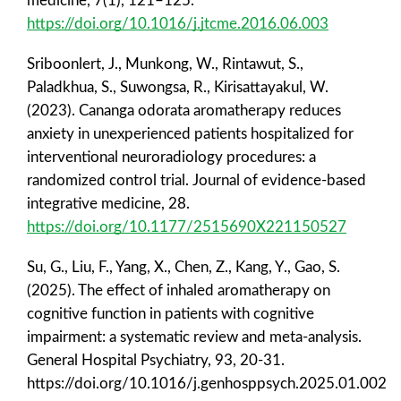
medicine, 7(1), 121–125.
https://doi.org/10.1016/j.jtcme.2016.06.003
Sriboonlert, J., Munkong, W., Rintawut, S.,
Paladkhua, S., Suwongsa, R., Kirisattayakul, W.
(2023). Cananga odorata aromatherapy reduces
anxiety in unexperienced patients hospitalized for
interventional neuroradiology procedures: a
randomized control trial. Journal of evidence-based
integrative medicine, 28.
https://doi.org/10.1177/2515690X221150527
Su, G., Liu, F., Yang, X., Chen, Z., Kang, Y., Gao, S.
(2025). The effect of inhaled aromatherapy on
cognitive function in patients with cognitive
impairment: a systematic review and meta-analysis.
General Hospital Psychiatry, 93, 20-31.
https://doi.org/10.1016/j.genhosppsych.2025.01.002