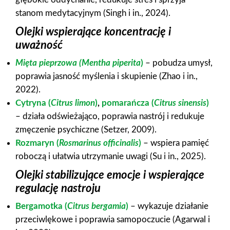
stanom medytacyjnym (Singh i in., 2024).
Olejki wspierające koncentrację i
uważność
Mięta pieprzowa (Mentha piperita
)
– pobudza umysł,
poprawia jasność myślenia i skupienie (Zhao i in.,
2022).
Cytryna (
Citrus limon
)
,
pomarańcza (
Citrus sinensis
)
– działa odświeżająco, poprawia nastrój i redukuje
zmęczenie psychiczne (Setzer, 2009).
Rozmaryn (
Rosmarinus officinalis
)
– wspiera pamięć
roboczą i ułatwia utrzymanie uwagi (Su i in., 2025).
Olejki stabilizujące emocje i wspierające
regulację nastroju
Bergamotka (
Citrus bergamia
)
– wykazuje działanie
przeciwlękowe i poprawia samopoczucie (Agarwal i