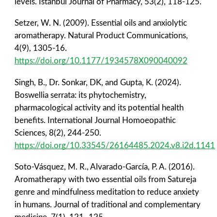
levels. İstanbul Journal of Pharmacy, 53(2), 118-125.
Setzer, W. N. (2009). Essential oils and anxiolytic
aromatherapy. Natural Product Communications,
4(9), 1305-16.
https://doi.org/10.1177/1934578X090040092
Singh, B., Dr. Sonkar, DK, and Gupta, K. (2024).
Boswellia serrata: its phytochemistry,
pharmacological activity and its potential health
benefits. International Journal Homoeopathic
Sciences, 8(2), 244-250.
https://doi.org/10.33545/26164485.2024.v8.i2d.1141
Soto-Vásquez, M. R., Alvarado-García, P. A. (2016).
Aromatherapy with two essential oils from Satureja
genre and mindfulness meditation to reduce anxiety
in humans. Journal of traditional and complementary