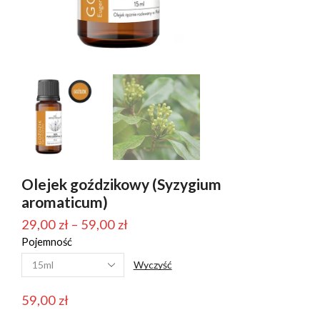
Olejek goździkowy (Syzygium
aromaticum)
Zakres
29,00
zł
–
59,00
zł
Pojemność
cen:
od
Wyczyść
29,00 zł
59,00
zł
do