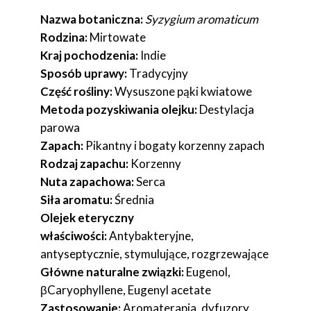
Nazwa botaniczna:
Syzygium aromaticum
Rodzina:
Mirtowate
Kraj pochodzenia:
Indie
Sposób uprawy:
Tradycyjny
Część rośliny:
Wysuszone pąki kwiatowe
Metoda pozyskiwania olejku:
Destylacja
parowa
Zapach:
Pikantny i bogaty korzenny zapach
Rodzaj zapachu:
Korzenny
Nuta zapachowa:
Serca
Siła aromatu:
Średnia
Olejek eteryczny
właściwości:
Antybakteryjne,
antyseptycznie, stymulujące, rozgrzewające
Główne naturalne związki:
Eugenol,
βCaryophyllene, Eugenyl acetate
Zastosowanie:
Aromaterapia, dyfuzory