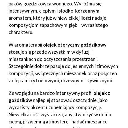
pąków goździkowca wonnego. Wyróżnia się
intensywnym, ciepłym i słodko-
korzennym
aromatem, który już w niewielkiej ilości nadaje
kompozycjom zapachowym głębi i wyrazistego
charakteru.
W aromaterapii
olejek eteryczny goździkowy
stosuje się przede wszystkim w dyfuzji i
mieszankach do oczyszczania przestrzeni.
Szczególnie dobrze pasuje do jesiennych i zimowych
kompozycji, świątecznych mieszanek oraz połączeń
z olejkami
cytrusowymi
, drzewnymi i żywicznymi.
Ze względu na bardzo intensywny profil
olejek z
goździków
najlepiej stosować oszczędnie, jako
wyrazisty akcent uzupełniający kompozycję.
Niewielka ilość wystarcza, aby stworzyć w domu
ciepłą, przyjemną atmosferę i nadać mieszance