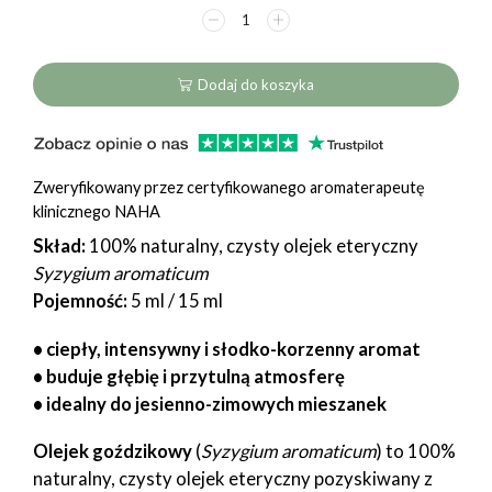
59,00 zł
ilość
Olejek
goździkowy
(Syzygium
Dodaj do koszyka
aromaticum)
Zweryfikowany przez certyfikowanego aromaterapeutę
klinicznego NAHA
Skład:
100% naturalny, czysty olejek eteryczny
Syzygium aromaticum
Pojemność:
5 ml / 15 ml
• ciepły, intensywny i słodko-korzenny aromat
• buduje głębię i przytulną atmosferę
• idealny do jesienno-zimowych mieszanek
Olejek goździkowy
(
Syzygium aromaticum
) to 100%
naturalny, czysty olejek eteryczny pozyskiwany z