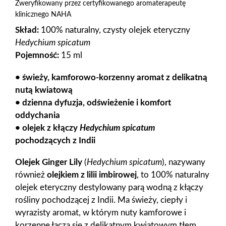
Zweryfikowany przez certyfikowanego aromaterapeutę
klinicznego NAHA
Skład:
100% naturalny, czysty olejek eteryczny
Hedychium spicatum
Pojemność:
15 ml
• świeży, kamforowo-korzenny aromat z delikatną
nutą kwiatową
• dzienna dyfuzja, odświeżenie i komfort
oddychania
• olejek z kłączy
Hedychium spicatum
pochodzących z Indii
Olejek Ginger Lily
(
Hedychium spicatum
), nazywany
również
olejkiem z lilii imbirowej
, to 100% naturalny
olejek eteryczny destylowany parą wodną z kłączy
rośliny pochodzącej z Indii. Ma świeży, ciepły i
wyrazisty aromat, w którym nuty kamforowe i
korzenne łączą się z delikatnym kwiatowym tłem.