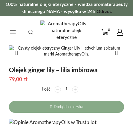
100% naturalne olejki eteryczne - wiedza aromaterapeuty
klinicznego NAHA - wysyłka w 24h
Odrzuć
0
Olejek ginger lily – lilia imbirowa
79,00
zł
ilość
Olejek
ginger
lily
Dodaj do koszyka
-
lilia
imbirowa