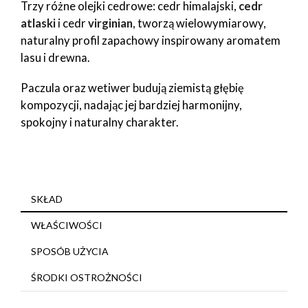
Trzy różne olejki cedrowe: cedr himalajski,
cedr
atlaski
i cedr
virginian
, tworzą wielowymiarowy,
naturalny profil zapachowy inspirowany aromatem
lasu i drewna.
Paczula oraz wetiwer budują ziemistą głębię
kompozycji, nadając jej bardziej harmonijny,
spokojny i naturalny charakter.
SKŁAD
WŁAŚCIWOŚCI
SPOSÓB UŻYCIA
ŚRODKI OSTROŻNOŚCI