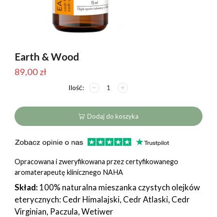
Earth & Wood
89,00
zł
ilość
Earth
&
Wood
Dodaj do koszyka
Opracowana i zweryfikowana przez certyfikowanego
aromaterapeutę klinicznego NAHA
Skład:
100% naturalna mieszanka czystych olejków
eterycznych: Cedr Himalajski, Cedr Atlaski, Cedr
Virginian, Paczula, Wetiwer