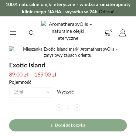
100% naturalne olejki eteryczne - wiedza aromaterapeuty
klinicznego NAHA - wysyłka w 24h
Odrzuć
0
Exotic Island
Zakres
89,00
zł
–
169,00
zł
Pojemność
cen:
od
Wyczyść
89,00 zł
ilość
do
Exotic
169,00 zł
Island
Dodaj do koszyka