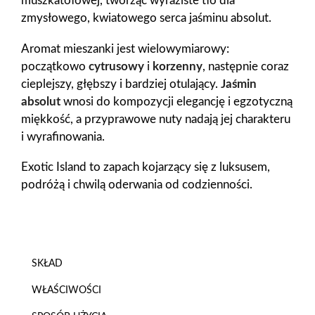
muszkatołowej, tworząc wyraziste tło dla
zmysłowego, kwiatowego serca jaśminu absolut.
Aromat mieszanki jest wielowymiarowy:
początkowo
cytrusowy
i
korzenny
, następnie coraz
cieplejszy, głębszy i bardziej otulający.
Jaśmin
absolut
wnosi do kompozycji elegancję i egzotyczną
miękkość, a przyprawowe nuty nadają jej charakteru
i wyrafinowania.
Exotic Island to zapach kojarzący się z luksusem,
podróżą i chwilą oderwania od codzienności.
SKŁAD
WŁAŚCIWOŚCI