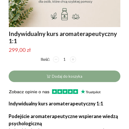
Indywidualny kurs aromaterapeutyczny
1:1
299,00
zł
ilość
Indywidualny
kurs
aromaterapeutyczny
Dodaj do koszyka
1:1
Indywidualny kurs aromaterapeutyczny 1:1
Podejście aromaterapeutyczne wspierane wiedzą
psychologiczną