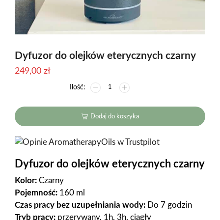
Dyfuzor do olejków eterycznych czarny
249,00
zł
ilość
Dyfuzor
do
olejków
Dodaj do koszyka
eterycznych
czarny
Dyfuzor do olejków eterycznych czarny
Kolor:
Czarny
Pojemność:
160 ml
Czas pracy bez uzupełniania wody:
Do 7 godzin
Tryb pracy:
przerywany, 1h, 3h, ciągły