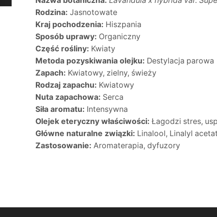
Nazwa botaniczna:
Lavandula x hybrida var. Supe
Rodzina:
Jasnotowate
Kraj pochodzenia:
Hiszpania
Sposób uprawy:
Organiczny
Część rośliny:
Kwiaty
Metoda pozyskiwania olejku:
Destylacja parowa
Zapach:
Kwiatowy, zielny, świeży
Rodzaj zapachu:
Kwiatowy
Nuta zapachowa:
Serca
Siła aromatu:
Intensywna
Olejek eteryczny właściwości:
Łagodzi stres, usp
Główne naturalne związki:
Linalool, Linalyl acet
Zastosowanie:
Aromaterapia, dyfuzory