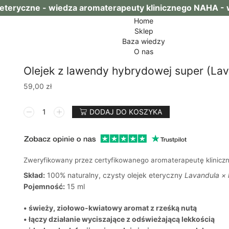
i eteryczne - wiedza aromaterapeuty klinicznego NAHA -
Home
Sklep
Baza wiedzy
O nas
Olejek z lawendy hybrydowej super (Lav
59,00
zł
ilość
DODAJ DO KOSZYKA
Olejek
z
lawendy
hybrydowej
super
Zweryfikowany przez certyfikowanego aromaterapeutę klinic
(Lavandula
Skład:
100% naturalny, czysty olejek eteryczny
Lavandula × 
×
Pojemność:
15 ml
hybrida)
• świeży, ziołowo-kwiatowy aromat z rześką nutą
• łączy działanie wyciszające z odświeżającą lekkością