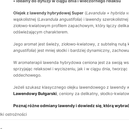
• idealny do dyfuzji w ciągu dnia i wieczornego relaksu
Olejek z lawendy hybrydowej Super
(
Lavandula × hybrida v
wąskolistnej (
Lavandula angustifolia
) i lawendy szerokolistnej
ziołowo-kwiatowym profilem zapachowym, który łączy delikat
odświeżającym charakterem.
Jego aromat jest świeży, ziołowo-kwiatowy, z subtelną nutą
angustifolia
) jest mniej słodki i bardziej dynamiczny, zachow
W aromaterapii lawenda hybrydowa ceniona jest za swoją ws
sprzyjając relaksowi i wyciszeniu, jak i w ciągu dnia, tworzą
oddechowego.
Jeżeli szukasz klasycznego olejku lawendowego z lawendy wą
Lawendowy Bułgarski
, ceniony za delikatny, słodko-kwiatowy
Poznaj różne odmiany lawendy i dowiedz się, którą wybrać
ki ostrożności