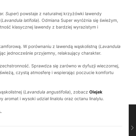
ar. Super
) powstaje z naturalnej krzyżówki lawendy
 (
Lavandula latifolia
). Odmiana Super wyróżnia się świeżym,
ność klasycznej lawendy z bardziej wyrazistym i
 kamforową. W porównaniu z lawendą wąskolistną (
Lavandula
ując jednocześnie przyjemny, relaksujący charakter.
zechstronność. Sprawdza się zarówno w dyfuzji wieczornej,
c świeżą, czystą atmosferę i wspierając poczucie komfortu
skolistnej (
Lavandula angustifolia
), zobacz
Olejek
 aromat i wysoki udział linalolu oraz octanu linalylu.
.