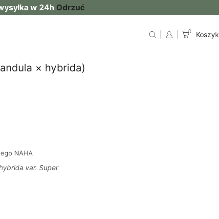
 wysyłka w 24h
Odrzuć
0
Koszyk
andula × hybrida)
znego NAHA
hybrida var. Super